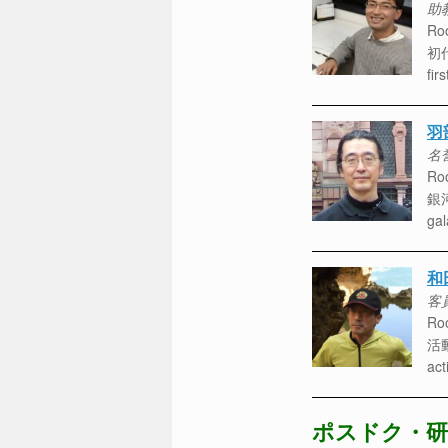
助教 
Roo
初
fir
羽
名誉
Roo
銀
gal
和
客員
Roo
活
act
ポスドク・研