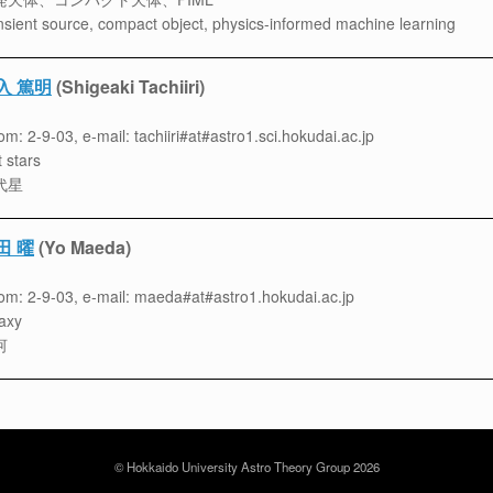
nsient source, compact object, physics-informed machine learning
入 篤明
(Shigeaki Tachiiri)
m: 2-9-03, e-mail: tachiiri#at#astro1.sci.hokudai.ac.jp
st stars
代星
田 曜
(Yo Maeda)
m: 2-9-03, e-mail: maeda#at#astro1.hokudai.ac.jp
axy
河
© Hokkaido University Astro Theory Group 2026