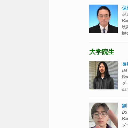
保
研究
Roo
晩
lat
大学院生
長
D4
Roo
ダ
dar
劉
D3
Roo
ダ