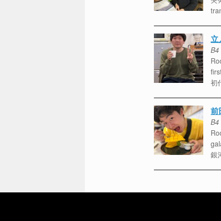
tra
立
B4
Roo
fir
初
前
B4
Roo
gal
銀