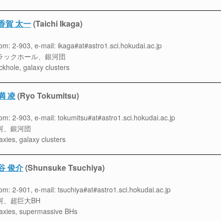
香賀 太一
(Taichi Ikaga)
m: 2-903, e-mail: ikaga#at#astro1.sci.hokudai.ac.jp
ラックホール、銀河団
ckhole, galaxy clusters
満 凌
(Ryo Tokumitsu)
m: 2-903, e-mail: tokumitsu#at#astro1.sci.hokudai.ac.jp
河、銀河団
axies, galaxy clusters
谷 俊介
(Shunsuke Tsuchiya)
m: 2-901, e-mail: tsuchiya#at#astro1.sci.hokudai.ac.jp
河、超巨大BH
axies, supermassive BHs