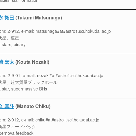
axies, star formation
永 拓巳
(Takumi Matsunaga)
m: 2-912, e-mail: matsunaga#at#astro1.sci.hokudai.ac.jp
代星、連星
st stars, binary
崎 宏太
(Kouta Nozaki)
m: 2-9-01, e-mail: nozaki#at#astro1.sci.hokudai.ac.jp
代星、超大質量ブラックホール
st star, supermassive BHs
久 真斗
(Manato Chiku)
m: 2-912, e-mail: chiku#at#astro1.sci.hokudai.ac.jp
新星フィードバック
pernova feedback