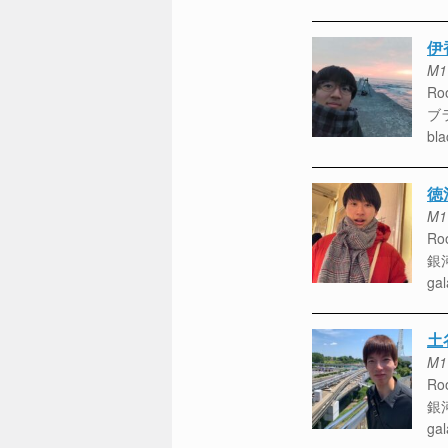
伊
M1
Roo
ブ
bla
徳
M1
Roo
銀
gal
土
M1
Roo
銀
gal