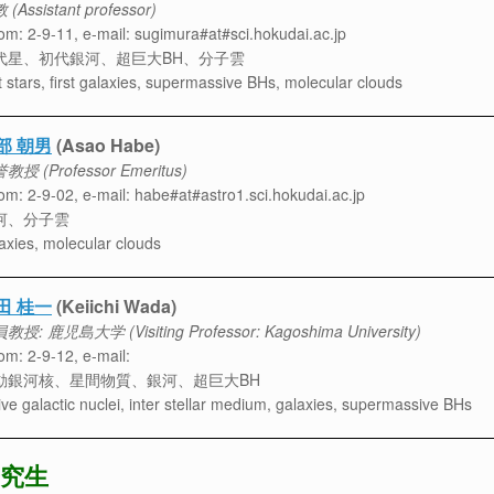
(Assistant professor)
m: 2-9-11, e-mail: sugimura#at#sci.hokudai.ac.jp
代星、初代銀河、超巨大BH、分子雲
st stars, first galaxies, supermassive BHs, molecular clouds
部 朝男
(Asao Habe)
教授 (Professor Emeritus)
m: 2-9-02, e-mail: habe#at#astro1.sci.hokudai.ac.jp
河、分子雲
axies, molecular clouds
田 桂一
(Keiichi Wada)
教授: 鹿児島大学 (Visiting Professor: Kagoshima University)
m: 2-9-12, e-mail:
動銀河核、星間物質、銀河、超巨大BH
ive galactic nuclei, inter stellar medium, galaxies, supermassive BHs
究生