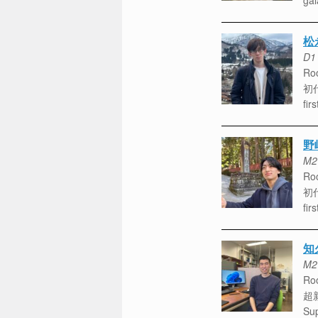
gal
松
D1
Roo
初
fir
野
M2
Roo
初
fir
知
M2
Roo
超
Su