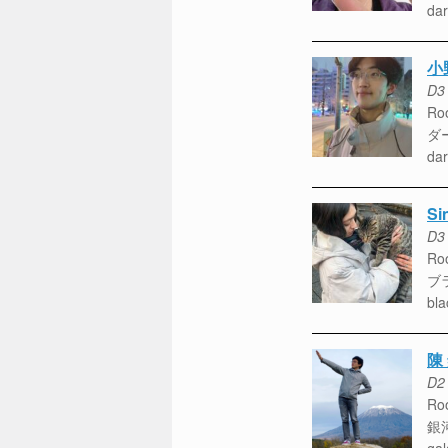
dar
小
D3
Roo
ダ
dar
Si
D3
Roo
ブ
bla
陳
D2
Roo
銀