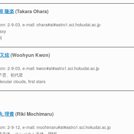
原 隆楽
(Takara Ohara)
m: 2-9-03, e-mail: ohara#at#astro1.sci.hokudai.ac.jp
axy
河
 又炫
(Woohyun Kwon)
m: 2-9-03, e-mail: kwon#at#astro1.sci.hokudai.ac.jp
子雲、初代星
ecular clouds, first stars
丸 理貴
(Riki Mochimaru)
m: 2-9-12, e-mail: mochimaru#at#astro1.sci.hokudai.ac.jp
発天体、コンパクト天体、PIML