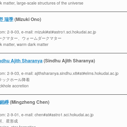
k matter, large-scale structures of the universe
野 瑞季
(Mizuki Ono)
m: 2-9-03, e-mail: mizuki#at#astro1.sci.hokudai.ac.jp
ークマター、ウォームダークマター
k matter, warm dark matter
ndhu Ajith Sharanya
(Sindhu Ajith Sharanya)
m: 2-9-03, e-mail: ajithsharanya.sindhu.x8#at#elms.hokudai.ac.jp
ラックホール降着
ckhole accretion
 銘崢
(Mingzheng Chen)
m: 2-9-01, e-mail: chen#at#astro1.sci.hokudai.ac.jp
河、星形成