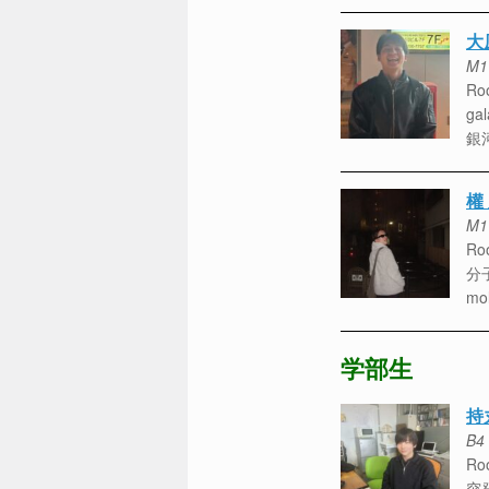
大
M1
Roo
gal
銀
權
M1
Roo
分
mol
学部生
持
B4
Roo
突