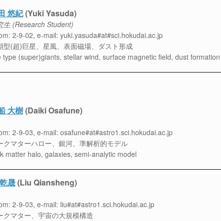
田 悠紀
(Yuki Yasuda)
生 (Research Student)
m: 2-9-02, e-mail: yuki.yasuda#at#sci.hokudai.ac.jp
期型(超)巨星、星風、表面磁場、ダスト形成
e type (super)giants, stellar wind, surface magnetic field, dust formation
船 大樹
(Daiki Osafune)
m: 2-9-03, e-mail: osafune#at#astro1.sci.hokudai.ac.jp
ークマターハロー、銀河、準解析的モデル
k matter halo, galaxies, semi-analytic model
 乾晟
(Liu Qiansheng)
m: 2-9-03, e-mail: liu#at#astro1.sci.hokudai.ac.jp
ークマター、宇宙の大規模構造