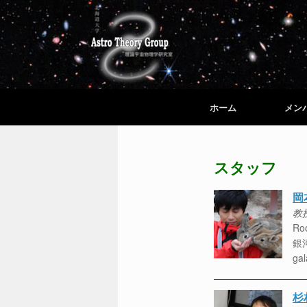
ホーム
メン
スタッフ
岡
教授
Roo
銀
gal
杉